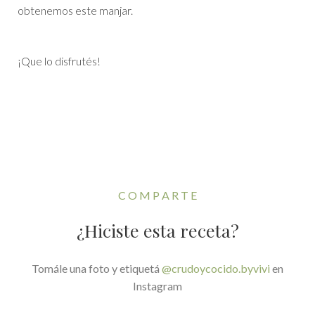
obtenemos este manjar.
¡Que lo disfrutés!
C O M P A R T E
¿Hiciste esta receta?
Tomále una foto y etiquetá
@crudoycocido.byvivi
en
Instagram